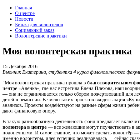
Главная
О центре
Новости
Биржа для волонтеров
Социальный заказ
Волонтерские практики
Моя волонтерская практика
15 Декабря 2016
Вьюнник Екатерина
, студентка 4 курса филологического факу
"Моя волонтерская практика прошла в
благотворительном фо
центре «Алёнка», где нас встретила Елена Плехова, наш коорд
— она не ограничивается только сбором пожертвований для ле
детей в ремиссии. В число таких проектов входит: акция «Купи
анализов. Проекты воздействуют на разные сферы жизни ребен
дают финансовую опору.
В такую разнообразную деятельность фонд предлагает включит
волонтера в центре
— все желающие могут поучаствовать в ак
подопечными. И самое главное, что может сделать волонтёр —
именно волонтеры, идея успешно реализовалась — сейчас сказк