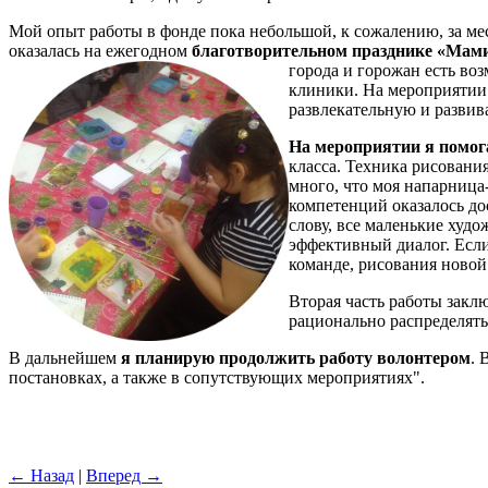
Мой опыт работы в фонде пока небольшой, к сожалению, за ме
оказалась на ежегодном
благотворительном празднике «Мам
города и
горожан есть воз
клиники. На мероприятии
развлекательную и развив
На мероприятии я помога
класса. Техника рисовани
много, что моя напарница-
компетенций оказалось дос
слову, все маленькие худ
эффективный диалог. Если
команде, рисования новой
Вторая часть работы закл
рационально распределять 
В дальнейшем
я планирую продолжить работу волонтером
. 
постановках, а также в сопутствующих мероприятиях".
← Назад
|
Вперед →