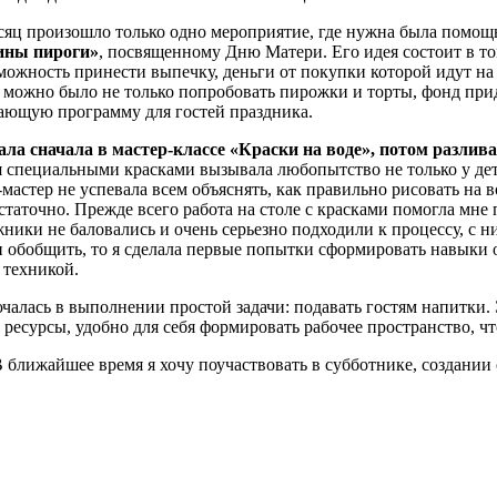
сяц произошло только одно мероприятие, где нужна была помощь
ины пироги»
, посвященному Дню Матери. Его идея состоит в то
можность принести выпечку, деньги от покупки которой идут на 
 можно было не только попробовать пирожки и торты, фонд пр
ающую программу для гостей праздника.
ла сначала в мастер-классе «Краски на воде», потом разлива
я специальными красками вызывала любопытство не только у дет
мастер не успевала всем объяснять, как правильно рисовать на в
таточно. Прежде всего работа на столе с красками помогла мне 
ожники не баловались
и очень серьезно подходили к процессу, с н
 обобщить, то я сделала первые попытки сформировать навыки 
 техникой.
ючалась в выполнении простой задачи: подавать гостям напитки. 
ресурсы, удобно для себя формировать рабочее пространство, чт
В ближайшее время я хочу поучаствовать в субботнике, создании