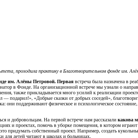
льтета, проходила практику в Благотворительном фонде им. Ал
нде им. Алёны Петровой. Первая
встреча была назначена в ре
инатор в Фонде. На организационной встрече мы узнали о напра
чения, также прикладывается много усилий к реализации проект
л — подарил!», «Добрые сказки от добрых соседей», благотворит
ка: они поддерживают физическое и психологическое состояние,
ься и добровольцам. На первой встрече нам рассказали
какова м
циях и проектах, помочь в уборке помещения, в котором играют
 это придумать собственный проект. Например, создать кукольн
и для детей читают в школах и больницах.