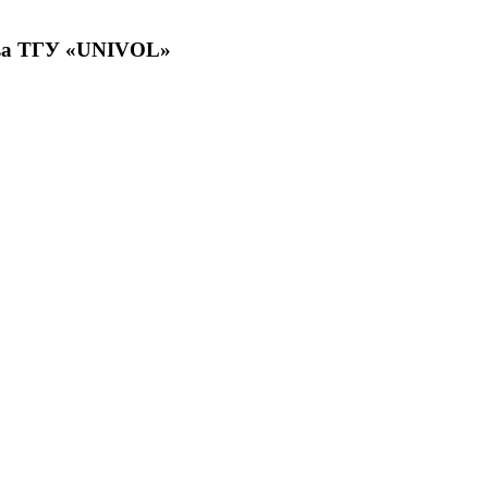
тва ТГУ «UNIVOL»
ьно-профессионального волонтерства в ТГУ и его включению в