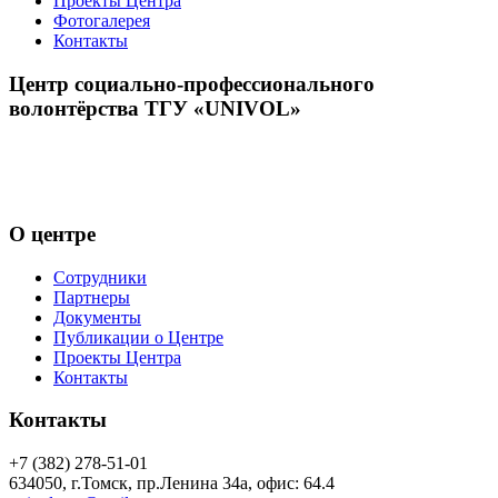
Проекты Центра
Фотогалерея
Контакты
Центр социально-профессионального
волонтёрства ТГУ «UNIVOL»
Центр волонтёрства «UNIVOL» способствует развитию
социально-профессионального волонтерства в ТГУ и его
включению в международные волонтерские программы
О центре
Сотрудники
Партнеры
Документы
Публикации о Центре
Проекты Центра
Контакты
Контакты
+7 (382) 278-51-01
634050, г.Томск, пр.Ленина 34а, офис: 64.4