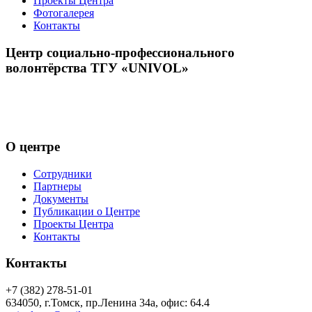
Проекты Центра
Фотогалерея
Контакты
Центр социально-профессионального
волонтёрства ТГУ «UNIVOL»
Центр волонтёрства «UNIVOL» способствует развитию
социально-профессионального волонтерства в ТГУ и его
включению в международные волонтерские программы
О центре
Сотрудники
Партнеры
Документы
Публикации о Центре
Проекты Центра
Контакты
Контакты
+7 (382) 278-51-01
634050, г.Томск, пр.Ленина 34а, офис: 64.4