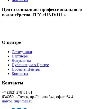
Центр социально-профессионального
волонтёрства ТГУ «UNIVOL»
Центр волонтёрства «UNIVOL» способствует развитию
социально-профессионального волонтерства в ТГУ и его
включению в международные волонтерские программы
О центре
Сотрудники
Партнеры
Документы
Публикации о Центре
Проекты Центра
Контакты
Контакты
+7 (382) 278-51-01
634050, г.Томск, пр.Ленина 34а, офис: 64.4
univol_tsu@mail.ru