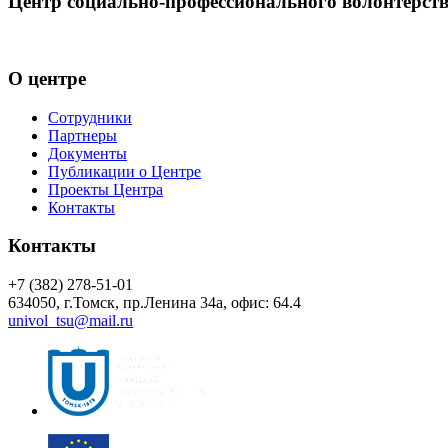
Центр социально-профессионального волонтёрс
Центр волонтёрства «UNIVOL» способствует развитию социал
О центре
Сотрудники
Партнеры
Документы
Публикации о Центре
Проекты Центра
Контакты
Контакты
+7 (382) 278-51-01
634050, г.Томск, пр.Ленина 34а, офис: 64.4
univol_tsu@mail.ru