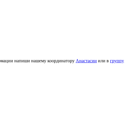
формации напиши нашему координатору
Анастасии
или в
группу
 международные волонтерские программы