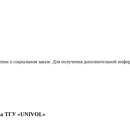
жение о социальном заказе. Для получения дополнительной ин
тва ТГУ «UNIVOL»
ьно-профессионального волонтерства в ТГУ и его включению в