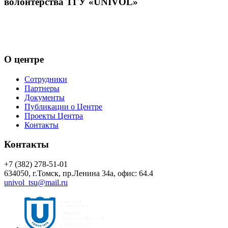
волонтёрства ТГУ «UNIVOL»
Центр волонтёрства «UNIVOL» способствует развитию
социально-профессионального волонтерства в ТГУ и его
включению в международные волонтерские программы
О центре
Сотрудники
Партнеры
Документы
Публикации о Центре
Проекты Центра
Контакты
Контакты
+7 (382) 278-51-01
634050, г.Томск, пр.Ленина 34а, офис: 64.4
univol_tsu@mail.ru