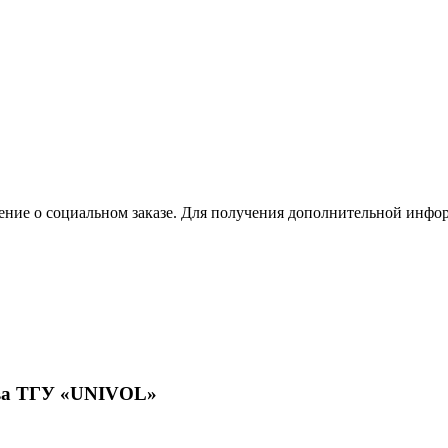
жение о социальном заказе. Для получения дополнительной ин
тва ТГУ «UNIVOL»
ьно-профессионального волонтерства в ТГУ и его включению в