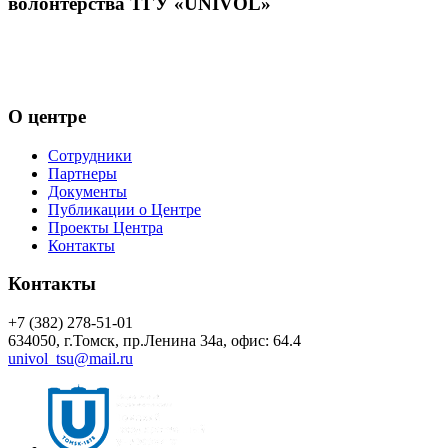
волонтёрства ТГУ «UNIVOL»
Центр волонтёрства «UNIVOL» способствует развитию
социально-профессионального волонтерства в ТГУ и его
включению в международные волонтерские программы
О центре
Сотрудники
Партнеры
Документы
Публикации о Центре
Проекты Центра
Контакты
Контакты
+7 (382) 278-51-01
634050, г.Томск, пр.Ленина 34а, офис: 64.4
univol_tsu@mail.ru