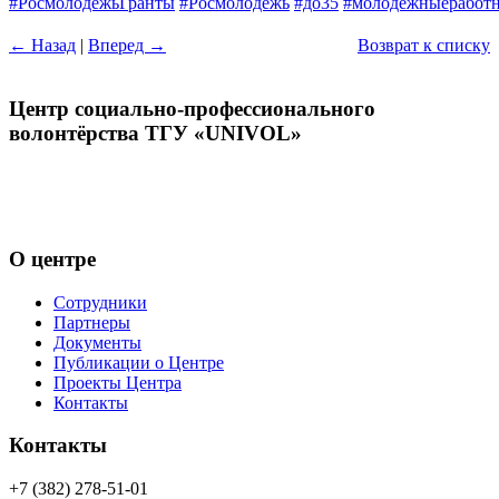
#РосмолодёжьГранты
#Росмолодёжь
#до35
#молодежныеработ
← Назад
|
Вперед →
Возврат к списку
Центр социально-профессионального
волонтёрства ТГУ «UNIVOL»
Центр волонтёрства «UNIVOL» способствует развитию
социально-профессионального волонтерства в ТГУ и его
включению в международные волонтерские программы
О центре
Сотрудники
Партнеры
Документы
Публикации о Центре
Проекты Центра
Контакты
Контакты
+7 (382) 278-51-01