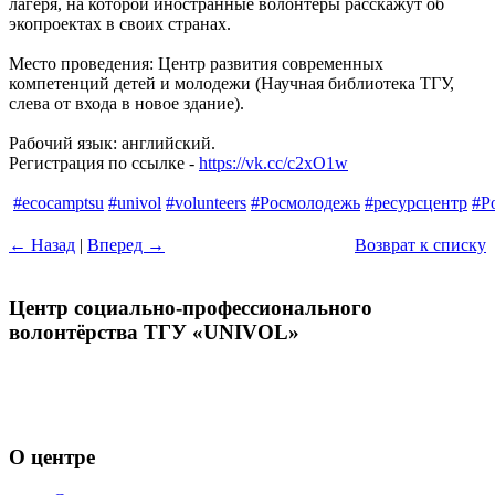
лагеря, на которой иностранные волонтеры расскажут об
экопроектах в своих странах.
Место проведения: Центр развития современных
компетенций детей и молодежи (Научная библиотека ТГУ,
слева от входа в новое здание).
Рабочий язык: английский.
Регистрация по ссылке -
https://vk.cc/c2xO1w
#ecocamptsu
#univol
#volunteers
#Росмолодежь
#ресурсцентр
#Р
← Назад
|
Вперед →
Возврат к списку
Центр социально-профессионального
волонтёрства ТГУ «UNIVOL»
Центр волонтёрства «UNIVOL» способствует развитию
социально-профессионального волонтерства в ТГУ и его
включению в международные волонтерские программы
О центре